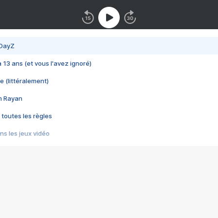
 DayZ
 a 13 ans (et vous l'avez ignoré)
e (littéralement)
im Rayan
 toutes les règles
s les jeux vidéo
us choquant de Rockstar ? - Le scandale BULLY
e plus moche de Steam
du RÊVE tourne au CAUCHEMAR
pendant 8 heures