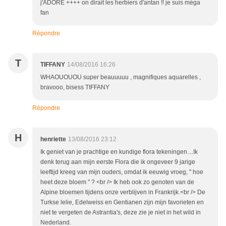
j'ADORE ++++ on dirait les herbiers d'antan !! je suis méga
fan
Répondre
T
TIFFANY
14/08/2016 16:26
WHAOUOUOU super beauuuuu , magnifiques aquarelles ,
bravooo, bisess TIFFANY
Répondre
H
henriette
13/08/2016 23:12
Ik geniet van je prachtige en kundige flora tekeningen....Ik
denk terug aan mijn eerste Flora die ik ongeveer 9 jarige
leeftijd kreeg van mijn ouders, omdat ik eeuwig vroeg, " hoe
heet deze bloem " ? <br /> Ik heb ook zo genoten van de
Alpine bloemen tijdens onze verblijven in Frankrijk.<br /> De
Turkse lelie, Edelweiss en Gentianen zijn mijn favorieten en
niet te vergeten de Astrantia's, deze zie je niet in het wild in
Nederland.