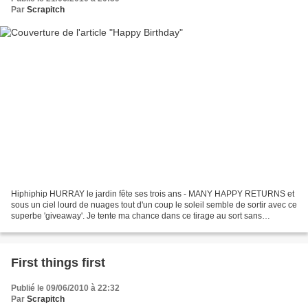
Par
Scrapitch
Hiphiphip HURRAY le jardin fête ses trois ans - MANY HAPPY RETURNS et
sous un ciel lourd de nuages tout d'un coup le soleil semble de sortir avec ce
superbe 'giveaway'. Je tente ma chance dans ce tirage au sort sans
beaucoup d'espoir à gagner car on peut...
First things first
Publié le 09/06/2010 à 22:32
Par
Scrapitch