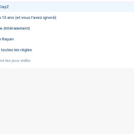
 DayZ
 a 13 ans (et vous l'avez ignoré)
e (littéralement)
im Rayan
 toutes les règles
s les jeux vidéo
us choquant de Rockstar ? - Le scandale BULLY
e plus moche de Steam
du RÊVE tourne au CAUCHEMAR
pendant 8 heures
it… à tort
umiliés par un jeu vidéo