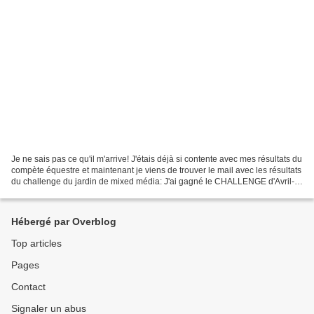
Je ne sais pas ce qu'il m'arrive! J'étais déjà si contente avec mes résultats du
compète équestre et maintenant je viens de trouver le mail avec les résultats
du challenge du jardin de mixed média: J'ai gagné le CHALLENGE d'Avril-
Mai. ( http://lejardindumixedmédia.over-blog.com...
Hébergé par Overblog
Top articles
Pages
Contact
Signaler un abus