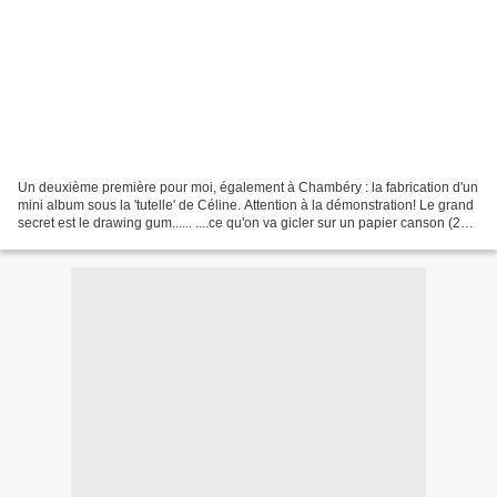
Un deuxième première pour moi, également à Chambéry : la fabrication d'un
mini album sous la 'tutelle' de Céline. Attention à la démonstration! Le grand
secret est le drawing gum...... ....ce qu'on va gicler sur un papier canson (224
gr)......................tu...