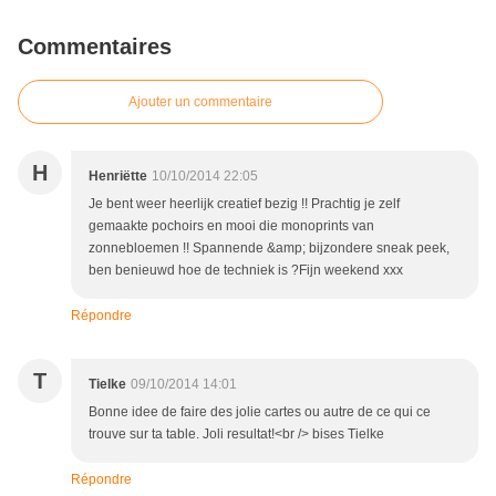
Commentaires
Ajouter un commentaire
H
Henriëtte
10/10/2014 22:05
Je bent weer heerlijk creatief bezig !! Prachtig je zelf
gemaakte pochoirs en mooi die monoprints van
zonnebloemen !! Spannende &amp; bijzondere sneak peek,
ben benieuwd hoe de techniek is ?Fijn weekend xxx
Répondre
T
Tielke
09/10/2014 14:01
Bonne idee de faire des jolie cartes ou autre de ce qui ce
trouve sur ta table. Joli resultat!<br /> bises Tielke
Répondre