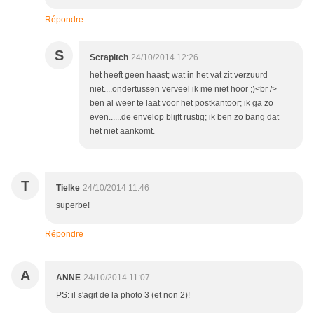
Répondre
S
Scrapitch
24/10/2014 12:26
het heeft geen haast; wat in het vat zit verzuurd
niet....ondertussen verveel ik me niet hoor ;)<br />
ben al weer te laat voor het postkantoor; ik ga zo
even......de envelop blijft rustig; ik ben zo bang dat
het niet aankomt.
T
Tielke
24/10/2014 11:46
superbe!
Répondre
A
ANNE
24/10/2014 11:07
PS: il s'agit de la photo 3 (et non 2)!