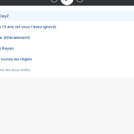
 DayZ
 a 13 ans (et vous l'avez ignoré)
e (littéralement)
im Rayan
 toutes les règles
s les jeux vidéo
us choquant de Rockstar ? - Le scandale BULLY
e plus moche de Steam
du RÊVE tourne au CAUCHEMAR
pendant 8 heures
it… à tort