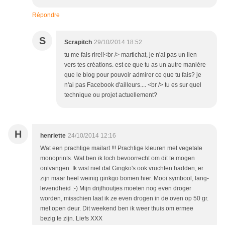
Répondre
S
Scrapitch
29/10/2014 18:52
tu me fais rire!!<br /> martichat, je n'ai pas un lien
vers tes créations. est ce que tu as un autre manière
que le blog pour pouvoir admirer ce que tu fais? je
n'ai pas Facebook d'ailleurs.... <br /> tu es sur quel
technique ou projet actuellement?
H
henriette
24/10/2014 12:16
Wat een prachtige mailart !!! Prachtige kleuren met vegetale
monoprints. Wat ben ik toch bevoorrecht om dit te mogen
ontvangen. Ik wist niet dat Gingko's ook vruchten hadden, er
zijn maar heel weinig ginkgo bomen hier. Mooi symbool, lang-
levendheid :-) Mijn drijfhoutjes moeten nog even droger
worden, misschien laat ik ze even drogen in de oven op 50 gr.
met open deur. Dit weekend ben ik weer thuis om ermee
bezig te zijn. Liefs XXX