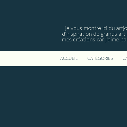
je vous montre ici du artj
d'inspiration de grands art
mes créations car j'aime p
ACCUEIL
CATÉGORIES
C