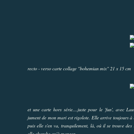
recto - verso carte collage "bohemian mix" 21 x 15 cm
et une carte hors série....juste pour le 'fun', avec L
jument de mon mari est rigolote. Elle arrive toujours à
puis elle s'en va, tranquilement, là, où il se trouve des 
elle cherche qu'à manger.