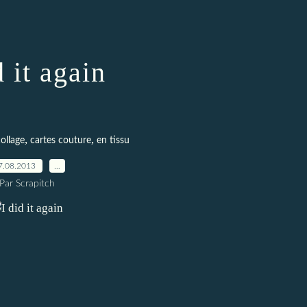
d it again
,
,
ollage
cartes couture
en tissu
7.08.2013
…
Par Scrapitch