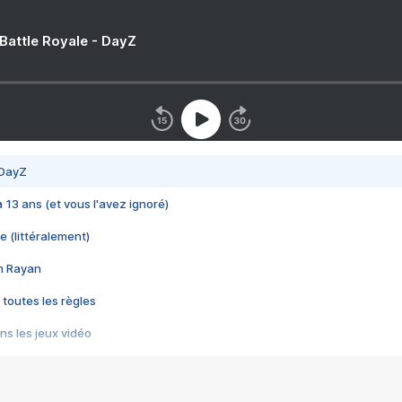
 Battle Royale - DayZ
 DayZ
 a 13 ans (et vous l'avez ignoré)
e (littéralement)
im Rayan
 toutes les règles
s les jeux vidéo
us choquant de Rockstar ? - Le scandale BULLY
e plus moche de Steam