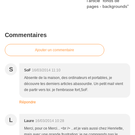
Commentaires
Ajouter un commentaire
S
SoF
16/03/2014 11:10
Absente de la maison, des ordinateurs et portables, je
découvre tes derniers articles abasourdie. Un petit mail vient
de partir vers toi. je t'embrasse fort,SoF.
Répondre
L
Laure
16/03/2014 10:28
Merci, pour ce Merci... <br /> ...et je vais aussi chez Henriette,
mais avec une grande frustration: je ne comprends pas le