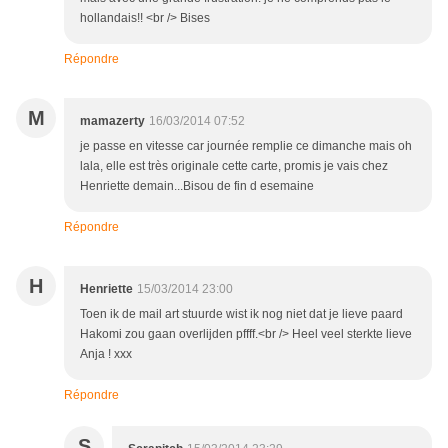
hollandais!! <br /> Bises
Répondre
M
mamazerty
16/03/2014 07:52
je passe en vitesse car journée remplie ce dimanche mais oh
lala, elle est très originale cette carte, promis je vais chez
Henriette demain...Bisou de fin d esemaine
Répondre
H
Henriette
15/03/2014 23:00
Toen ik de mail art stuurde wist ik nog niet dat je lieve paard
Hakomi zou gaan overlijden pffff.<br /> Heel veel sterkte lieve
Anja ! xxx
Répondre
S