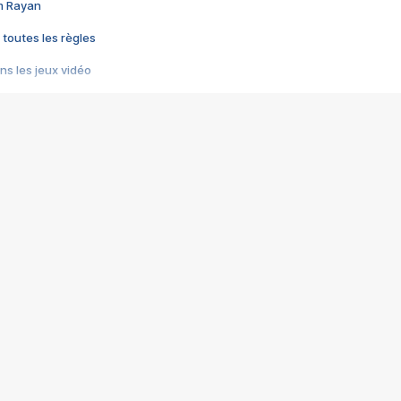
im Rayan
 toutes les règles
s les jeux vidéo
us choquant de Rockstar ? - Le scandale BULLY
e plus moche de Steam
du RÊVE tourne au CAUCHEMAR
pendant 8 heures
it… à tort
umiliés par un jeu vidéo
ire - Final Fantasy 8
ti un empire - Age of Empires
story DOFUS
tard, il crée l'un des pires jeux de tous les temps, MindsEye.