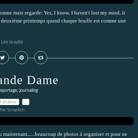
'automne mais regarde: Yes, I know, I haven't lost my mind, it
n deuxième printemps quand chaque feuille est comme une
Lire la suite
ande Dame
,
reportage
journaling
7.10.2016
…
Par Scrapitch
 peu maintenant......beaucoup de photos à organiser et pour ne