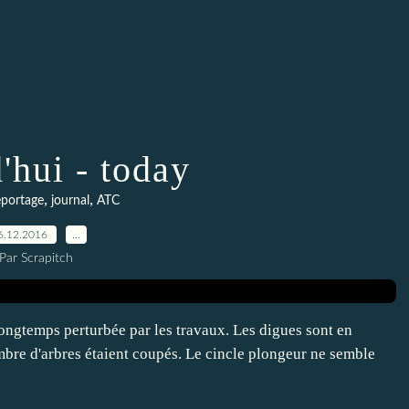
'hui - today
,
,
eportage
journal
ATC
6.12.2016
…
Par Scrapitch
ongtemps perturbée par les travaux. Les digues sont en
mbre d'arbres étaient coupés. Le cincle plongeur ne semble