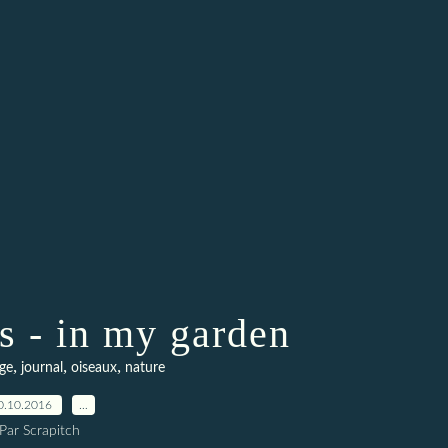
rs - in my garden
,
,
,
ge
journal
oiseaux
nature
0.10.2016
…
Par Scrapitch