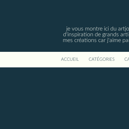
je vous montre ici du artj
d'inspiration de grands art
mes créations car j'aime p
ACCUEIL
CATÉGORIES
C