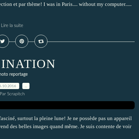
tion et par thème! I was in Paris.... without my computer.....
Lire la suite
CINATION
hoto reportage
6.10.2016
…
Par Scrapitch
asciné, surtout la pleine lune! Je ne possède pas un appareil
prend des belles images quand même. Je suis contente de voir