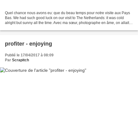
Quel chance nous avons eu: que du beau temps pour notre visite aux Pays
Bas. We had such good luck on our visit to The Netherlands: it was cold
alright but sunny all the time. Avec ma sœur, photographe en âme, on allait à
la chasse des plus belles images....
profiter - enjoying
Publié le 17/04/2017 à 08:09
Par
Scrapitch