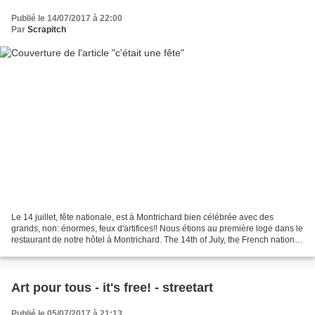
Publié le 14/07/2017 à 22:00
Par
Scrapitch
Le 14 juillet, fête nationale, est à Montrichard bien célébrée avec des
grands, non: énormes, feux d'artifices!! Nous étions au première loge dans le
restaurant de notre hôtel à Montrichard. The 14th of July, the French national
Holiday is in Montrichard...
Art pour tous - it's free! - streetart
Publié le 05/07/2017 à 21:13