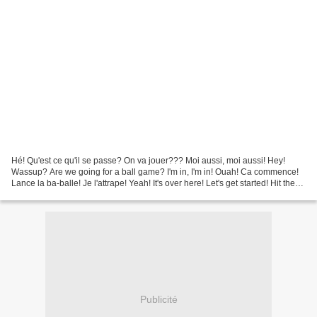
Hé! Qu'est ce qu'il se passe? On va jouer??? Moi aussi, moi aussi! Hey!
Wassup? Are we going for a ball game? I'm in, I'm in! Ouah! Ca commence!
Lance la ba-balle! Je l'attrape! Yeah! It's over here! Let's get started! Hit the
ball! I'll catch it! Je...
Publicité