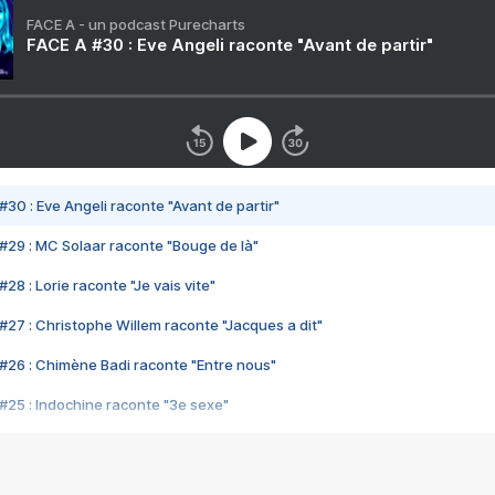
FACE A - un podcast Purecharts
FACE A #30 : Eve Angeli raconte "Avant de partir"
#30 : Eve Angeli raconte "Avant de partir"
#29 : MC Solaar raconte "Bouge de là"
28 : Lorie raconte "Je vais vite"
#27 : Christophe Willem raconte "Jacques a dit"
#26 : Chimène Badi raconte "Entre nous"
#25 : Indochine raconte "3e sexe"
#24 : Zaho raconte "C'est chelou"
#23 : Patrick Bruel raconte "Au café des délices"