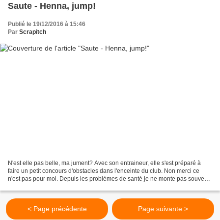
Saute - Henna, jump!
Publié le 19/12/2016 à 15:46
Par
Scrapitch
N'est elle pas belle, ma jument? Avec son entraineur, elle s'est préparé à
faire un petit concours d'obstacles dans l'enceinte du club. Non merci ce
n'est pas pour moi. Depuis les problèmes de santé je ne monte pas souvent.
Je ne serai pas capable actuellement....
< Page précédente
Page suivante >