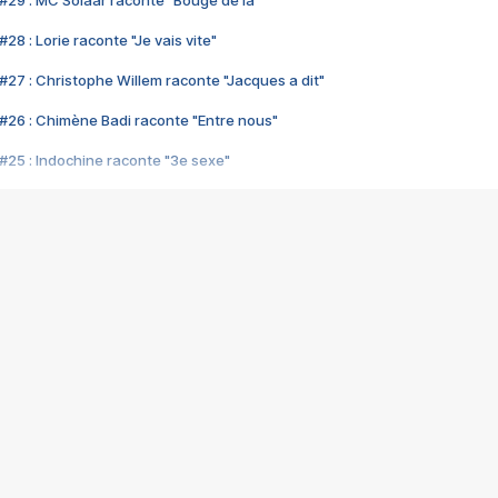
#29 : MC Solaar raconte "Bouge de là"
28 : Lorie raconte "Je vais vite"
#27 : Christophe Willem raconte "Jacques a dit"
#26 : Chimène Badi raconte "Entre nous"
#25 : Indochine raconte "3e sexe"
#24 : Zaho raconte "C'est chelou"
#23 : Patrick Bruel raconte "Au café des délices"
#22 : Kyo raconte "Le chemin"
#21 : Nolwenn Leroy raconte "Cassé"
#20 : Patrick Hernandez raconte "Born to be alive"
#19 : Lorie raconte "Près de moi"
#18 : Michael Jones raconte "A nos actes manqués" (avec Jean-Jacque
#17 : Khaled raconte "Aïcha"