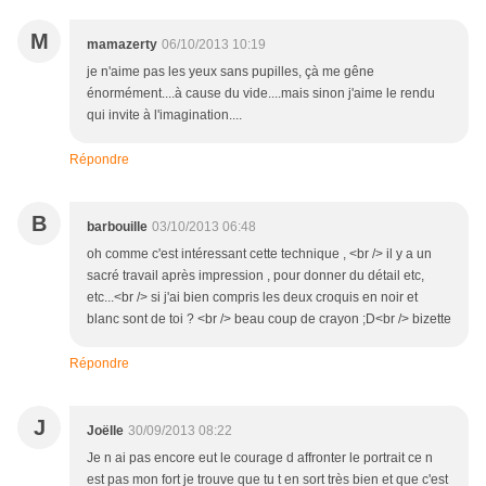
M
mamazerty
06/10/2013 10:19
je n'aime pas les yeux sans pupilles, çà me gêne
énormément....à cause du vide....mais sinon j'aime le rendu
qui invite à l'imagination....
Répondre
B
barbouille
03/10/2013 06:48
oh comme c'est intéressant cette technique , <br /> il y a un
sacré travail après impression , pour donner du détail etc,
etc...<br /> si j'ai bien compris les deux croquis en noir et
blanc sont de toi ? <br /> beau coup de crayon ;D<br /> bizette
Répondre
J
Joëlle
30/09/2013 08:22
Je n ai pas encore eut le courage d affronter le portrait ce n
est pas mon fort je trouve que tu t en sort très bien et que c'est