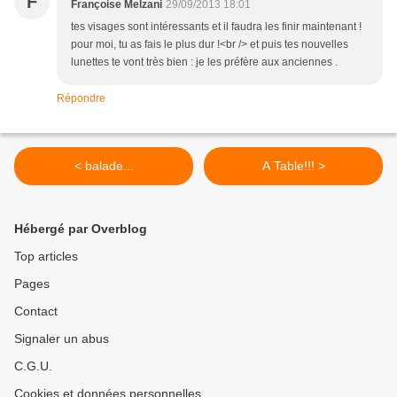
F
Françoise Melzani
29/09/2013 18:01
tes visages sont intéressants et il faudra les finir maintenant !
pour moi, tu as fais le plus dur !<br /> et puis tes nouvelles
lunettes te vont très bien : je les préfère aux anciennes .
Répondre
< balade...
A Table!!! >
Hébergé par Overblog
Top articles
Pages
Contact
Signaler un abus
C.G.U.
Cookies et données personnelles