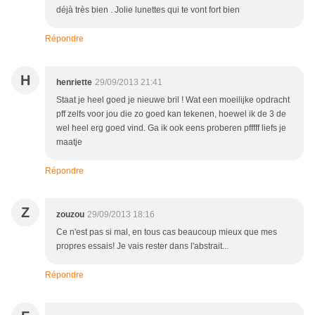
déjà très bien . Jolie lunettes qui te vont fort bien
Répondre
H
henriette
29/09/2013 21:41
Staat je heel goed je nieuwe bril ! Wat een moeilijke opdracht
pff zelfs voor jou die zo goed kan tekenen, hoewel ik de 3 de
wel heel erg goed vind. Ga ik ook eens proberen pfffff liefs je
maatje
Répondre
Z
zouzou
29/09/2013 18:16
Ce n'est pas si mal, en tous cas beaucoup mieux que mes
propres essais! Je vais rester dans l'abstrait...
Répondre