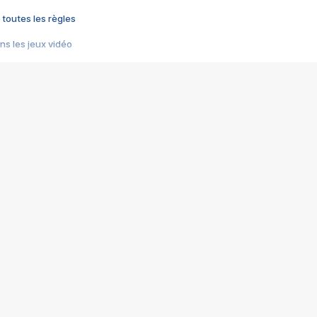
 toutes les règles
s les jeux vidéo
us choquant de Rockstar ? - Le scandale BULLY
e plus moche de Steam
du RÊVE tourne au CAUCHEMAR
pendant 8 heures
it… à tort
umiliés par un jeu vidéo
ire - Final Fantasy 8
ti un empire - Age of Empires
story DOFUS
tard, il crée l'un des pires jeux de tous les temps, MindsEye.