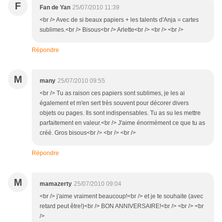
F
Fan de Yan
25/07/2010 11:39
<br /> Avec de si beaux papiers + les talents d'Anja = cartes
sublimes.<br /> Bisous<br /> Arlette<br /> <br /> <br />
Répondre
M
many
25/07/2010 09:55
<br /> Tu as raison ces papiers sont sublimes, je les ai
également et m'en sert très souvent pour décorer divers
objets ou pages. Ils sont indispensables. Tu as su les mettre
parfaitement en valeur.<br /> J'aime énormément ce que tu as
créé. Gros bisous<br /> <br /> <br />
Répondre
M
mamazerty
25/07/2010 09:04
<br /> j'aime vraiment beaucoup!<br /> et je te souhaite (avec
retard peut être!)<br /> BON ANNIVERSAIRE!<br /> <br /> <br
/>