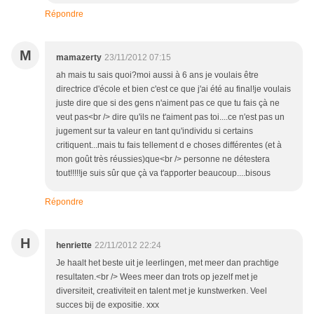
Répondre
M
mamazerty
23/11/2012 07:15
ah mais tu sais quoi?moi aussi à 6 ans je voulais être
directrice d'école et bien c'est ce que j'ai été au final!je voulais
juste dire que si des gens n'aiment pas ce que tu fais çà ne
veut pas<br /> dire qu'ils ne t'aiment pas toi....ce n'est pas un
jugement sur ta valeur en tant qu'individu si certains
critiquent...mais tu fais tellement d e choses différentes (et à
mon goût très réussies)que<br /> personne ne détestera
tout!!!!!je suis sûr que çà va t'apporter beaucoup....bisous
Répondre
H
henriette
22/11/2012 22:24
Je haalt het beste uit je leerlingen, met meer dan prachtige
resultaten.<br /> Wees meer dan trots op jezelf met je
diversiteit, creativiteit en talent met je kunstwerken. Veel
succes bij de expositie. xxx