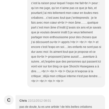
c’est la raison pour lequel l’expo me fait<br /> peur :
qu’on me juge, qu’on n’aime pas ce que je fais, et
pourtant j’ai mis tellement mon cœur en toutes mes
créations…c’est avec tout que j’entreprends : je le
fais avec mon cœur et<br /> mon âme…….quelque
part c’est mon âme d’instit (j’avais six ans et je savais
que je voulais devenir instit !) je veux tellement
partager mon enthousiasme pour des choses que
j’ai découvert ou<br /> appris !<br /> <br /> <br /> et
encore c'est l'expo en soi.....les enfants ne sont pas si
dur avec moi: ils aiment tout que je propose et ce
que ils<br /> proposent j'aime aussi!......aventure à
suivre...et j'espère que des personnes qui passent ici
vont voir sur ton blog ce que Shoichi Hasegawa a à
dire.......<br /> <br /> <br /> Oui je m’expose à la
critique ; déjà mon critique interne n'est pas tendre….
<br /> <br /> <br /> <br />
C
Chris
22/11/2012 08:01
pas de doute, tu es une artiste ! de très belles créations