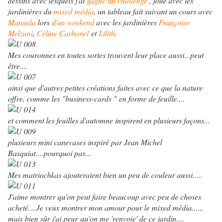
dessins avec lesquels j'ai
gagné un challenge
, joué avec les
jardinières du
mixed média
, un tableau fait suivant un cours avec
Manuela
lors
d'un weekend
avec les jardinières
Françoise
Melzani
,
Céline Carbonel
et
Lilith
.
Mes couronnes en toutes sortes trouvent leur place aussi...peut
être....
ainsi que d'autres petites créations faites avec ce que la nature
offre, comme les "business-cards " en forme de feuille....
et comment les feuilles d'automne inspirent en plusieurs façons...
plusieurs mini canevases inspiré par Jean Michel
Basquiat....pourquoi pas...
Mes matriochkas ajouteraient bien un peu de couleur aussi.....
J'aime montrer qu'on peut faire beaucoup avec peu de choses
acheté....Je veux montrer mon amour pour le mixed média......
mais bien sûr j'ai peur qu'on me 'renvoie' de ce jardin....