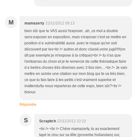
M
mamazerty
22/11/2012 09:13
bien sûr que tu VAS aussi t'exposer...ah, ce mot a double
sens:exposer en exposition, mais s'exposer c'est se mettre en
position d e vulnérabilité aussi ,avec le risque qu'on soit
découvert par les<br /> autres et donc classé,voire jugé!!!!(on
dit par exemple:je m'expose à la critique)<br /> tu n'as que
l'embarras du choix et je te remercie de cette thématique:faire
d e belles choses très diverses avec 3 fois rien....<br /> Je vais
mettre en soirée une citation sur mon blog qui te va très bien,
ce que tu fais faire à tes petits c'est vraiment superbe et
inattendu!tu nous reparleras de cette expo, bien sûr?<br />
bisous
Répondre
S
Scrapitch
22/11/2012 22:22
<br /> <br /> Chère mamazerty, tu as exactement
tapé le clou sur sa tête (proverbe hollandais) oui,