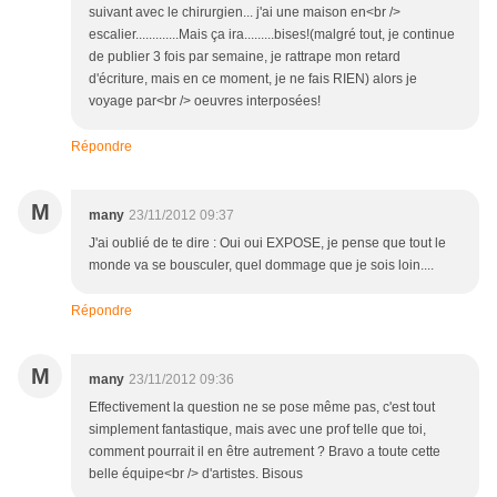
suivant avec le chirurgien... j'ai une maison en<br />
escalier.............Mais ça ira.........bises!(malgré tout, je continue
de publier 3 fois par semaine, je rattrape mon retard
d'écriture, mais en ce moment, je ne fais RIEN) alors je
voyage par<br /> oeuvres interposées!
Répondre
M
many
23/11/2012 09:37
J'ai oublié de te dire : Oui oui EXPOSE, je pense que tout le
monde va se bousculer, quel dommage que je sois loin....
Répondre
M
many
23/11/2012 09:36
Effectivement la question ne se pose même pas, c'est tout
simplement fantastique, mais avec une prof telle que toi,
comment pourrait il en être autrement ? Bravo a toute cette
belle équipe<br /> d'artistes. Bisous