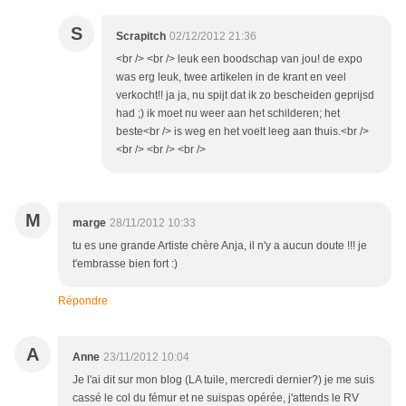
S
Scrapitch
02/12/2012 21:36
<br /> <br /> leuk een boodschap van jou! de expo
was erg leuk, twee artikelen in de krant en veel
verkocht!! ja ja, nu spijt dat ik zo bescheiden geprijsd
had ;) ik moet nu weer aan het schilderen; het
beste<br /> is weg en het voelt leeg aan thuis.<br />
<br /> <br /> <br />
M
marge
28/11/2012 10:33
tu es une grande Artiste chère Anja, il n'y a aucun doute !!! je
t'embrasse bien fort :)
Répondre
A
Anne
23/11/2012 10:04
Je l'ai dit sur mon blog (LA tuile, mercredi dernier?) je me suis
cassé le col du fémur et ne suispas opérée, j'attends le RV