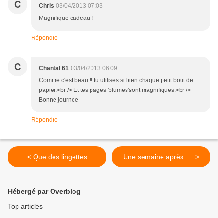
C
Chris
03/04/2013 07:03
Magnifique cadeau !
Répondre
C
Chantal 61
03/04/2013 06:09
Comme c'est beau !! tu utilises si bien chaque petit bout de
papier.<br /> Et tes pages 'plumes'sont magnifiques.<br />
Bonne journée
Répondre
< Que des lingettes
Une semaine après..... >
Hébergé par Overblog
Top articles