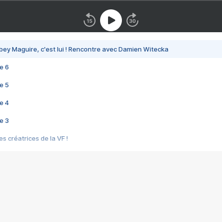
bey Maguire, c'est lui ! Rencontre avec Damien Witecka
e 6
e 5
e 4
e 3
s créatrices de la VF !
e 2
e 1
e Mektoub My Love arrive enfin ! Rencontre avec Shaïn Boumedine et Sal
i : après Toni en famille