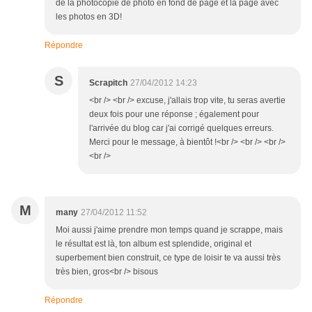
de la photocopie de photo en fond de page et la page avec
les photos en 3D!
Répondre
S
Scrapitch
27/04/2012 14:23
<br /> <br /> excuse, j'allais trop vite, tu seras avertie
deux fois pour une réponse ; également pour
l'arrivée du blog car j'ai corrigé quelques erreurs.
Merci pour le message, à bientôt !<br /> <br /> <br />
<br />
M
many
27/04/2012 11:52
Moi aussi j'aime prendre mon temps quand je scrappe, mais
le résultat est là, ton album est splendide, original et
superbement bien construit, ce type de loisir te va aussi très
très bien, gros<br /> bisous
Répondre