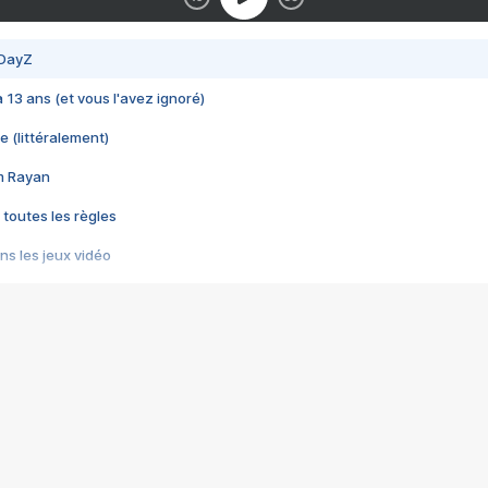
 DayZ
 a 13 ans (et vous l'avez ignoré)
e (littéralement)
im Rayan
 toutes les règles
s les jeux vidéo
us choquant de Rockstar ? - Le scandale BULLY
e plus moche de Steam
du RÊVE tourne au CAUCHEMAR
pendant 8 heures
it… à tort