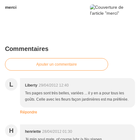
merci
Commentaires
Ajouter un commentaire
L
Liberty
29/04/2012 12:40
Tes pages sont très belles, variées ... il y en a pour tous les
goûts. Celle avec les fleurs façon jardinières est ma préférée.
Répondre
H
henriette
28/04/2012 01:30
Jij mijn soul mate, of course !<br /> Nu slapen........