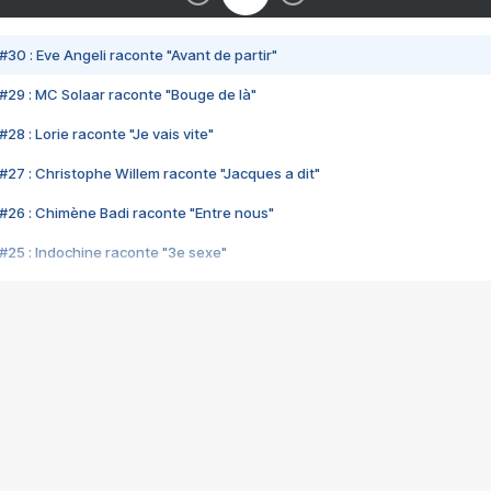
#30 : Eve Angeli raconte "Avant de partir"
#29 : MC Solaar raconte "Bouge de là"
28 : Lorie raconte "Je vais vite"
#27 : Christophe Willem raconte "Jacques a dit"
#26 : Chimène Badi raconte "Entre nous"
#25 : Indochine raconte "3e sexe"
#24 : Zaho raconte "C'est chelou"
#23 : Patrick Bruel raconte "Au café des délices"
#22 : Kyo raconte "Le chemin"
#21 : Nolwenn Leroy raconte "Cassé"
#20 : Patrick Hernandez raconte "Born to be alive"
#19 : Lorie raconte "Près de moi"