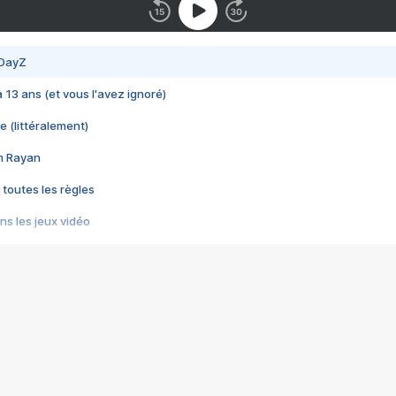
 DayZ
 a 13 ans (et vous l'avez ignoré)
e (littéralement)
im Rayan
 toutes les règles
s les jeux vidéo
us choquant de Rockstar ? - Le scandale BULLY
e plus moche de Steam
du RÊVE tourne au CAUCHEMAR
pendant 8 heures
it… à tort