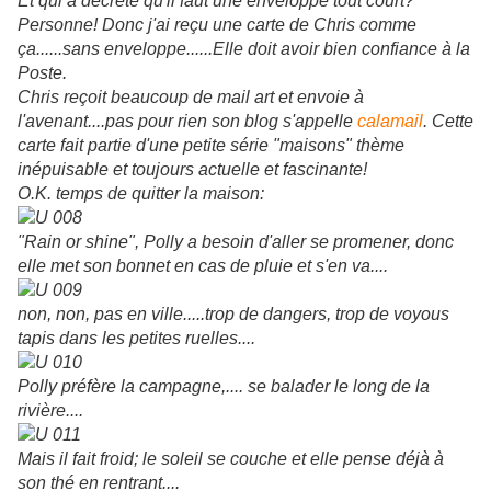
Et qui a décrété qu'il faut une enveloppe tout court?
Personne! Donc j'ai reçu une carte de Chris comme
ça......sans enveloppe......Elle doit avoir bien confiance à la
Poste.
Chris reçoit beaucoup de mail art et envoie à
l'avenant....pas pour rien son blog s'appelle
calamail
. Cette
carte fait partie d'une petite série "maisons" thème
inépuisable et toujours actuelle et fascinante!
O.K. temps de quitter la maison:
"Rain or shine", Polly a besoin d'aller se promener, donc
elle met son bonnet en cas de pluie et s'en va....
non, non, pas en ville.....trop de dangers, trop de voyous
tapis dans les petites ruelles....
Polly préfère la campagne,.... se balader le long de la
rivière....
Mais il fait froid; le soleil se couche et elle pense déjà à
son thé en rentrant....