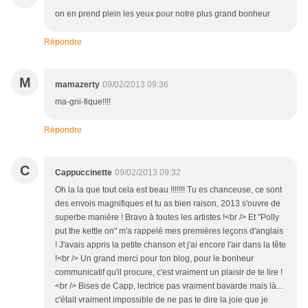
on en prend plein les yeux pour notre plus grand bonheur
Répondre
M
mamazerty
09/02/2013 09:36
ma-gni-fique!!!!
Répondre
C
Cappuccinette
09/02/2013 09:32
Oh la la que tout cela est beau !!!!!!! Tu es chanceuse, ce sont
des envois magnifiques et tu as bien raison, 2013 s'ouvre de
superbe manière ! Bravo à toutes les artistes !<br /> Et "Polly
put the kettle on" m'a rappelé mes premières leçons d'anglais
! J'avais appris la petite chanson et j'ai encore l'air dans la tête
!<br /> Un grand merci pour ton blog, pour le bonheur
communicatif qu'il procure, c'est vraiment un plaisir de te lire !
<br /> Bises de Capp, lectrice pas vraiment bavarde mais là...
c'était vraiment impossible de ne pas te dire la joie que je