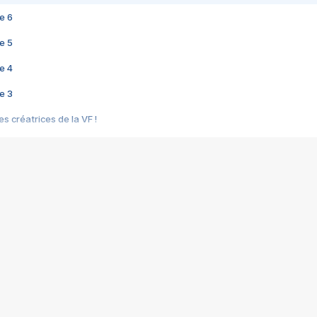
e 6
e 5
e 4
e 3
s créatrices de la VF !
e 2
e 1
e Mektoub My Love arrive enfin ! Rencontre avec Shaïn Boumedine et Sal
i : après Toni en famille
elle réalise le bouleversant Dites lui que je l'aime
ais ! Rencontre autour de Vie privée de Rebecca Zlotowski
 de Marguerite, Grave... Rencontre avec Ella Rumpf