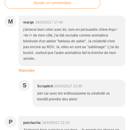
Ajouter un commentaire
M
marge
19/10/2017 17:40
j'aimerai bien créer avec toi, sois-en persuadée chère Anja !
<br /> de mon côté, j'ai été recrutée comme animatrice
bénévole d'un atelier "tableau de sable"...la créativité n'est
pas encore au RDV...là, elles en sont au "sablimage" :( j'ai du
boulot...surtout que l'autre animatrice fait la tronche de mon
arrivée..
Répondre
S
Scrapitch
19/10/2017 23:39
aïe! car avec ton enthousiasme la créativité va
bientôt prendre des ailes!
P
patchacha
16/10/2017 21:15