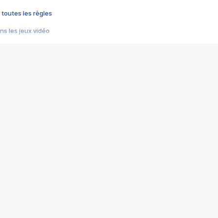
 toutes les règles
s les jeux vidéo
us choquant de Rockstar ? - Le scandale BULLY
e plus moche de Steam
du RÊVE tourne au CAUCHEMAR
pendant 8 heures
it… à tort
umiliés par un jeu vidéo
ire - Final Fantasy 8
ti un empire - Age of Empires
story DOFUS
tard, il crée l'un des pires jeux de tous les temps, MindsEye.