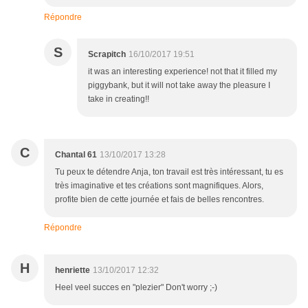
Répondre
S
Scrapitch
16/10/2017 19:51
it was an interesting experience! not that it filled my
piggybank, but it will not take away the pleasure I
take in creating!!
C
Chantal 61
13/10/2017 13:28
Tu peux te détendre Anja, ton travail est très intéressant, tu es
très imaginative et tes créations sont magnifiques. Alors,
profite bien de cette journée et fais de belles rencontres.
Répondre
H
henriette
13/10/2017 12:32
Heel veel succes en "plezier" Don't worry ;-)