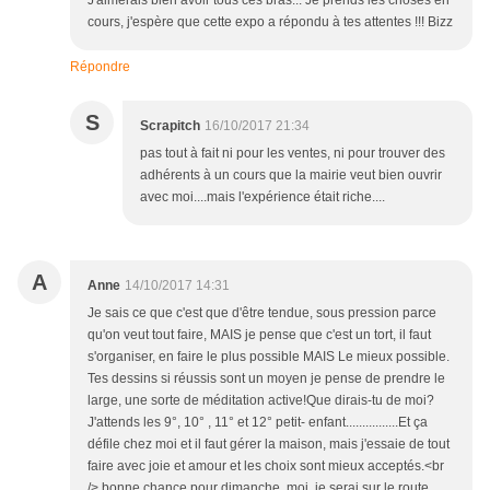
J'aimerais bien avoir tous ces bras... Je prends les choses en
cours, j'espère que cette expo a répondu à tes attentes !!! Bizz
Répondre
S
Scrapitch
16/10/2017 21:34
pas tout à fait ni pour les ventes, ni pour trouver des
adhérents à un cours que la mairie veut bien ouvrir
avec moi....mais l'expérience était riche....
A
Anne
14/10/2017 14:31
Je sais ce que c'est que d'être tendue, sous pression parce
qu'on veut tout faire, MAIS je pense que c'est un tort, il faut
s'organiser, en faire le plus possible MAIS Le mieux possible.
Tes dessins si réussis sont un moyen je pense de prendre le
large, une sorte de méditation active!Que dirais-tu de moi?
J'attends les 9°, 10° , 11° et 12° petit- enfant................Et ça
défile chez moi et il faut gérer la maison, mais j'essaie de tout
faire avec joie et amour et les choix sont mieux acceptés.<br
/> bonne chance pour dimanche, moi, je serai sur le route