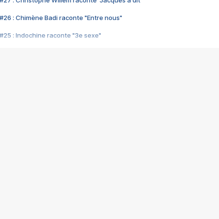
#27 : Christophe Willem raconte "Jacques a dit"
#26 : Chimène Badi raconte "Entre nous"
#25 : Indochine raconte "3e sexe"
#24 : Zaho raconte "C'est chelou"
#23 : Patrick Bruel raconte "Au café des délices"
#22 : Kyo raconte "Le chemin"
#21 : Nolwenn Leroy raconte "Cassé"
#20 : Patrick Hernandez raconte "Born to be alive"
#19 : Lorie raconte "Près de moi"
#18 : Michael Jones raconte "A nos actes manqués" (avec Jean-Jacque
#17 : Khaled raconte "Aïcha"
#16 : Corneille raconte "Parce qu'on vient de loin"
#15 : Indochine raconte "L'aventurier"