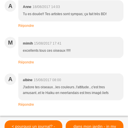
A
Anne
18/08/2017 14:03
Tu es douée!! Tes artistes sont sympas; ça fait très BD!
Répondre
M
mimih
15/08/2017 17:41
excellents tous ces oiseaux !!!!!
Répondre
A
albine
15/08/2017 08:00
J'adore tes oiseaux...les couleurs..l'attitude...c'est tres
amusant..et le Haiku en neerlandais est tres imagé.liefs
Répondre
< pourquoi un journal? -
dans mon jardin - in my