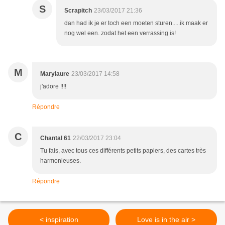
S
Scrapitch
23/03/2017 21:36
dan had ik je er toch een moeten sturen.....ik maak er
nog wel een. zodat het een verrassing is!
M
Marylaure
23/03/2017 14:58
j'adore !!!!
Répondre
C
Chantal 61
22/03/2017 23:04
Tu fais, avec tous ces différents petits papiers, des cartes très
harmonieuses.
Répondre
< inspiration
Love is in the air >