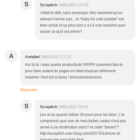
S
Scrapitch
29/01/2017 23:30
c'était le défi; sans envelope; très rarement qu'un
artmail n'arrive pas....le ''baby it's cold outside" est
bien arrivé et ça plus loin! y a t-il une manière pour
savoir ce qu'il est arrive?
A
Annabel
29/01/2017 17:12
rho là là ! mais quelle productivité !!!!!!!!!!!!! comment fais-tu
pour faire autant de pages en étant toujours tellement
inspirée ! tout est si beau ! bisoussssssssssss
Répondre
S
Scrapitch
29/01/2017 18:34
j'en ai eu quand même 29 jours pour les faire :) Je
comprends que une de mes belles cartes n'est pas
arrivé à sa destination alors? la carte "dream"?
http://scrapitch.over-blog.com/2017/01/encre-et-
risques-ink-and-risks.html