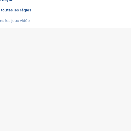
 toutes les règles
s les jeux vidéo
us choquant de Rockstar ? - Le scandale BULLY
e plus moche de Steam
du RÊVE tourne au CAUCHEMAR
pendant 8 heures
it… à tort
umiliés par un jeu vidéo
ire - Final Fantasy 8
ti un empire - Age of Empires
story DOFUS
tard, il crée l'un des pires jeux de tous les temps, MindsEye.