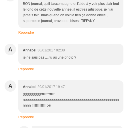
BON journal, qu'il t'accompagne et t'aide à y voir plus clair tout
le long de cette nouvelle année, il est très artistique, je n'ai
jamais fait , mais quand on voit le tien ça donne envie ,
superbe ce journal, bravoooo, bisess TIFFANY
Répondre
A
Annabel
30/01/2017 02:38
je ne sais pas .... tu as une photo ?
Répondre
A
Annabel
29/01/2017 19:47
gggggggggrrrrrrrrrrrr.................
noooooooooooooooooooooooooooooooooooooooonnnnnnn
nnnn !!!!!!!!!!!!!!!!! ;-((
Répondre