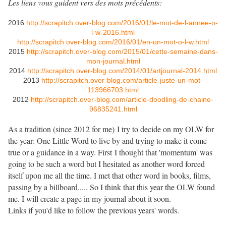
Les liens vous guident vers des mots précédents:
2016
http://scrapitch.over-blog.com/2016/01/le-mot-de-l-annee-o-
l-w-2016.html
http://scrapitch.over-blog.com/2016/01/en-un-mot-o-l-w.html
2015
http://scrapitch.over-blog.com/2015/01/cette-semaine-dans-
mon-journal.html
2014
http://scrapitch.over-blog.com/2014/01/artjournal-2014.html
2013
http://scrapitch.over-blog.com/article-juste-un-mot-
113966703.html
2012
http://scrapitch.over-blog.com/article-doodling-de-chaine-
96835241.html
As a tradition (since 2012 for me) I try to decide on my OLW for
the year: One Little Word to live by and trying to make it come
true or a guidance in a way. First I thought that 'momentum' was
going to be such a word but I hesitated as another word forced
itself upon me all the time. I met that other word in books, films,
passing by a billboard..... So I think that this year the OLW found
me. I will create a page in my journal about it soon.
Links if you'd like to follow the previous years' words.