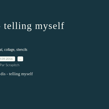
- telling myself
,
,
al
collage
stencils
9.09.2016
…
Par Scrapitch