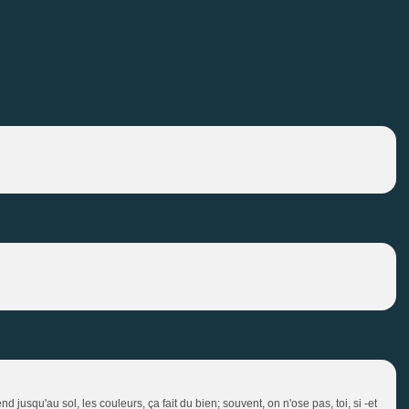
 jusqu'au sol, les couleurs, ça fait du bien; souvent, on n'ose pas, toi, si -et