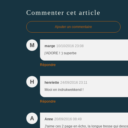
Commenter cet article
Ajouter un commentaire
M
marge
10/10/2016 23:08
j'ADORE ! :) superbe
Répondre
H
henriette
24/09/2016 23:11
Mooi en indrukwekkend !
Répondre
A
Anne
20/09/2016 08:49
J'aime ces 2 page en écho, la longue tresse qui descend