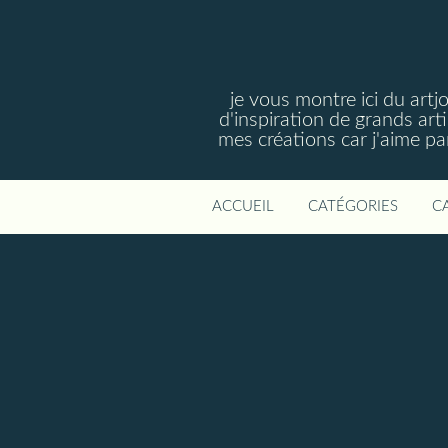
je vous montre ici du artj
d'inspiration de grands art
mes créations car j'aime p
ACCUEIL
CATÉGORIES
C