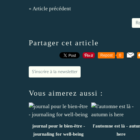
« Article précédent
Re
Partager cet article
Repost
0
S'inscrire à la newsletter
Vous aimerez aussi :
journal pour le bien-être -
l'automne est là - autu
journaling for well-being
here