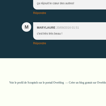
ça réjouit le cœur des autres!
Répondre
M
MARYLAURE
20/09/2016 01:51
c'est très très beau !
Répondre
Voir le profil de
Scrapitch
sur le portail Overblog
Créer un blog gratuit sur Overbl