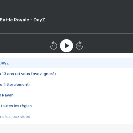
 Battle Royale - DayZ
 DayZ
 a 13 ans (et vous l'avez ignoré)
e (littéralement)
im Rayan
 toutes les règles
s les jeux vidéo
us choquant de Rockstar ? - Le scandale BULLY