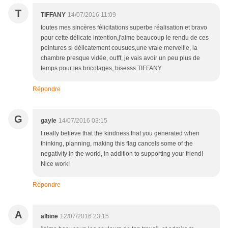
T
TIFFANY
14/07/2016 11:09
toutes mes sincères félicitations superbe réalisation et bravo
pour cette délicate intention,j'aime beaucoup le rendu de ces
peintures si délicatement cousues,une vraie merveille, la
chambre presque vidée, oufff, je vais avoir un peu plus de
temps pour les bricolages, bisesss TIFFANY
Répondre
G
gayle
14/07/2016 03:15
I really believe that the kindness that you generated when
thinking, planning, making this flag cancels some of the
negativity in the world, in addition to supporting your friend!
Nice work!
Répondre
A
albine
12/07/2016 23:15