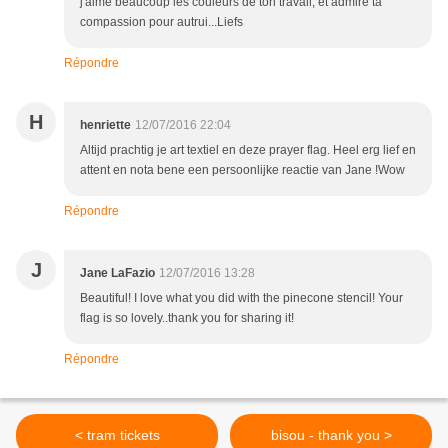
j'aime beaucoup les couleurs de ton travail, et admire ta
compassion pour autrui...Liefs
Répondre
H
henriette
12/07/2016 22:04
Altijd prachtig je art textiel en deze prayer flag. Heel erg lief en
attent en nota bene een persoonlijke reactie van Jane !Wow
Répondre
J
Jane LaFazio
12/07/2016 13:28
Beautiful! I love what you did with the pinecone stencil! Your
flag is so lovely..thank you for sharing it!
Répondre
< tram tickets
bisou - thank you >