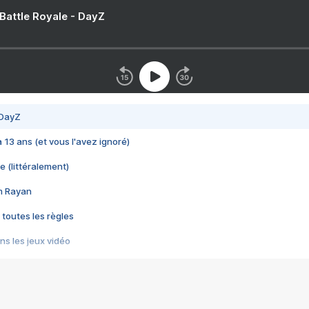
 Battle Royale - DayZ
 DayZ
 a 13 ans (et vous l'avez ignoré)
e (littéralement)
im Rayan
 toutes les règles
s les jeux vidéo
us choquant de Rockstar ? - Le scandale BULLY
e plus moche de Steam