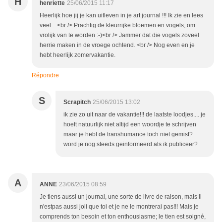
H
henriette
25/06/2015 11:17
Heerlijk hoe jij je kan uitleven in je art journal !!! Ik zie en lees
veel....<br /> Prachtig de kleurrijke bloemen en vogels, om
vrolijk van te worden :-)<br /> Jammer dat die vogels zoveel
herrie maken in de vroege ochtend. <br /> Nog even en je
hebt heerlijk zomervakantie.
Répondre
S
Scrapitch
25/06/2015 13:02
ik zie zo uit naar de vakantie!!! de laatste loodjes.... je
hoeft natuurlijk niet altijd een woordje te schrijven
maar je hebt de transhumance toch niet gemist?
word je nog steeds geinformeerd als ik publiceer?
A
ANNE
23/06/2015 08:59
Je tiens aussi un journal, une sorte de livre de raison, mais il
n'estpas aussi joli que toi et je ne le montrerai pas!!! Mais je
comprends ton besoin et ton enthousiasme; le tien est soigné,