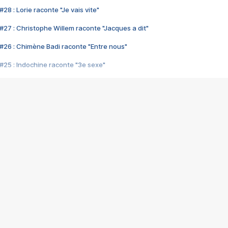
28 : Lorie raconte "Je vais vite"
#27 : Christophe Willem raconte "Jacques a dit"
#26 : Chimène Badi raconte "Entre nous"
#25 : Indochine raconte "3e sexe"
#24 : Zaho raconte "C'est chelou"
#23 : Patrick Bruel raconte "Au café des délices"
#22 : Kyo raconte "Le chemin"
#21 : Nolwenn Leroy raconte "Cassé"
#20 : Patrick Hernandez raconte "Born to be alive"
#19 : Lorie raconte "Près de moi"
#18 : Michael Jones raconte "A nos actes manqués" (avec Jean-Jacque
#17 : Khaled raconte "Aïcha"