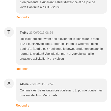
bien présenté, exubérant, cahier d'exercice et de joie de
vivre.Continue ainsi!!! Bisous!!
Répondre
T
Tielke
23/06/2015 08:54
Het is iedere keer weer een plezier om te zien waar je mee
bezig bent! Zoveel peps, energie stralen er weer van deze
pagina's. Begrijp ook heel goed je beweegredenen om aan je
journal te werken! Veel plezier met het vervolg van al je
creatieve activiteiten!<br /> bisou
Répondre
A
Albine
23/06/2015 07:52
Comme c'est beau toutes ces couleurs... Et puis je trouve mes
oiseaux de Juin. Merci Liefs
Répondre