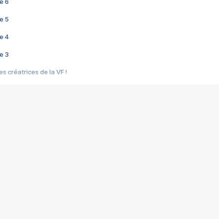
e 6
e 5
e 4
e 3
s créatrices de la VF !
e 2
e 1
e Mektoub My Love arrive enfin ! Rencontre avec Shaïn Boumedine et Sal
i : après Toni en famille
elle réalise le bouleversant Dites lui que je l'aime
ais ! Rencontre autour de Vie privée de Rebecca Zlotowski
 de Marguerite, Grave... Rencontre avec Ella Rumpf
 Les Rêveurs, un film intime sur la santé mentale