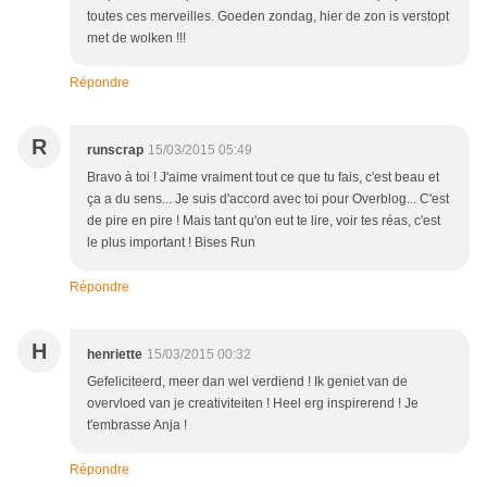
toutes ces merveilles. Goeden zondag, hier de zon is verstopt
met de wolken !!!
Répondre
R
runscrap
15/03/2015 05:49
Bravo à toi ! J'aime vraiment tout ce que tu fais, c'est beau et
ça a du sens... Je suis d'accord avec toi pour Overblog... C'est
de pire en pire ! Mais tant qu'on eut te lire, voir tes réas, c'est
le plus important ! Bises Run
Répondre
H
henriette
15/03/2015 00:32
Gefeliciteerd, meer dan wel verdiend ! Ik geniet van de
overvloed van je creativiteiten ! Heel erg inspirerend ! Je
t'embrasse Anja !
Répondre