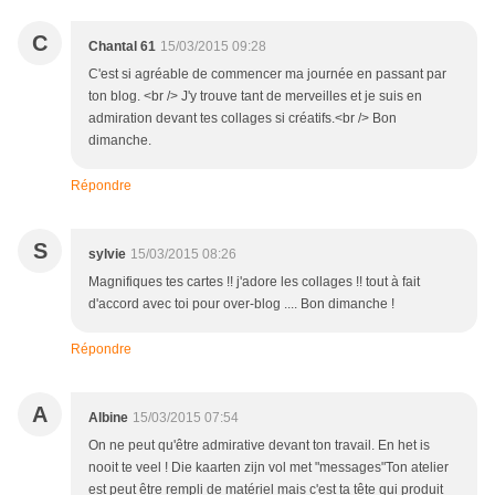
C
Chantal 61
15/03/2015 09:28
C'est si agréable de commencer ma journée en passant par
ton blog. <br /> J'y trouve tant de merveilles et je suis en
admiration devant tes collages si créatifs.<br /> Bon
dimanche.
Répondre
S
sylvie
15/03/2015 08:26
Magnifiques tes cartes !! j'adore les collages !! tout à fait
d'accord avec toi pour over-blog .... Bon dimanche !
Répondre
A
Albine
15/03/2015 07:54
On ne peut qu'être admirative devant ton travail. En het is
nooit te veel ! Die kaarten zijn vol met "messages"Ton atelier
est peut être rempli de matériel mais c'est ta tête qui produit