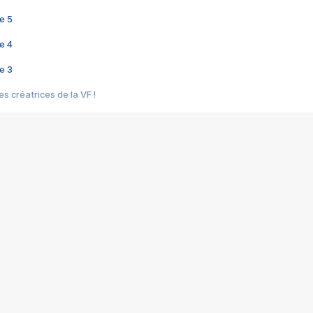
e 5
e 4
e 3
s créatrices de la VF !
e 2
e 1
e Mektoub My Love arrive enfin ! Rencontre avec Shaïn Boumedine et Sal
i : après Toni en famille
elle réalise le bouleversant Dites lui que je l'aime
ais ! Rencontre autour de Vie privée de Rebecca Zlotowski
 de Marguerite, Grave... Rencontre avec Ella Rumpf
 Les Rêveurs, un film intime sur la santé mentale