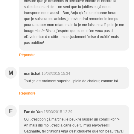
mesure que je descends et découvre encore et encore la
suite d e ton article....on sent que tu jubiles et çà nous
transporte nous aussi....Bon, Anja çà fait une bonne heure
que je suis sur tes articles, je reviendrai remonter le temps
pour rattraper mon retard mais là je me fais un café puis je me
bouge!<br /> Bisou, j'espère que tu ne m'en veux pas d
et'avoir mise d e côté....mais justement "mise d ecôté" mais
pas oubliée!
Répondre
M
martichat
15/03/2015 15:34
Tout ça est vraiment superbe ! plein de chaleur, comme toi...
Répondre
F
Fan de Yan
15/03/2015 12:29
Oui, c'est bon çà marche, je peux te laisser un com!!!!!<br />
Ah mais dis moi, c'est la carte que tu m'as envoyée!!!!
Gagnante, félicitations Anja c'est chouette que ton beau travail