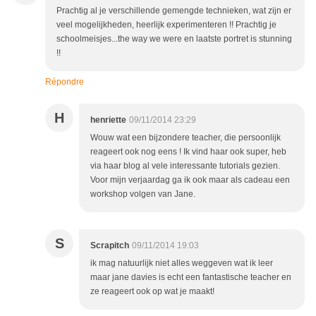
Prachtig al je verschillende gemengde technieken, wat zijn er
veel mogelijkheden, heerlijk experimenteren !! Prachtig je
schoolmeisjes...the way we were en laatste portret is stunning
!!
Répondre
H
henriette
09/11/2014 23:29
Wouw wat een bijzondere teacher, die persoonlijk
reageert ook nog eens ! Ik vind haar ook super, heb
via haar blog al vele interessante tutorials gezien.
Voor mijn verjaardag ga ik ook maar als cadeau een
workshop volgen van Jane.
S
Scrapitch
09/11/2014 19:03
ik mag natuurlijk niet alles weggeven wat ik leer
maar jane davies is echt een fantastische teacher en
ze reageert ook op wat je maakt!