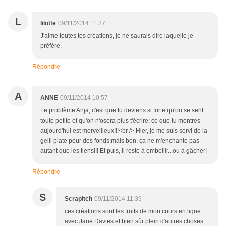
L
lilotte
09/11/2014 11:37
J'aime toutes tes créations, je ne saurais dire laquelle je
préfère.
Répondre
A
ANNE
09/11/2014 10:57
Le problème Anja, c'est que tu deviens si forte qu'on se sent
toute petite et qu'on n'osera plus t'écrire; ce que tu montres
aujourd'hui est merveilleux!!!<br /> Hier, je me suis servi de la
gelli plate pour des fonds,mais bon, ça ne m'enchante pas
autant que les tiens!!! Et puis, il reste à embellir...ou à gâcher!
Répondre
S
Scrapitch
09/11/2014 11:39
ces créations sont les fruits de mon cours en ligne
avec Jane Davies et bien sûr plein d'autres choses