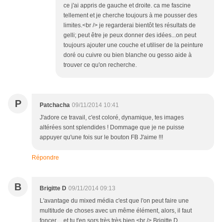
ce j'ai appris de gauche et droite. ca me fascine
tellement et je cherche toujours à me pousser des
limites.<br /> je regarderai bientôt tes résultats de
gelli; peut être je peux donner des idées...on peut
toujours ajouter une couche et utiliser de la peinture
doré ou cuivre ou bien blanche ou gesso aide à
trouver ce qu'on recherche.
P
Patchacha
09/11/2014 10:41
J'adore ce travail, c'est coloré, dynamique, tes images
altérées sont splendides ! Dommage que je ne puisse
appuyer qu'une fois sur le bouton FB J'aime !!!
Répondre
B
Brigitte D
09/11/2014 09:13
L'avantage du mixed média c'est que l'on peut faire une
multitude de choses avec un même élément, alors, il faut
foncer.... et tu t'en sors très très bien.<br /> Brigitte D