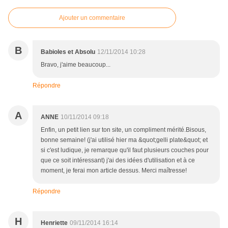
Ajouter un commentaire
B
Babioles et Absolu
12/11/2014 10:28
Bravo, j'aime beaucoup...
Répondre
A
ANNE
10/11/2014 09:18
Enfin, un petit lien sur ton site, un compliment mérité.Bisous,
bonne semaine! (j'ai utilisé hier ma &quot;gelli plate&quot; et
si c'est ludique, je remarque qu'il faut plusieurs couches pour
que ce soit intéressant) j'ai des idées d'utilisation et à ce
moment, je ferai mon article dessus. Merci maîtresse!
Répondre
H
Henriette
09/11/2014 16:14