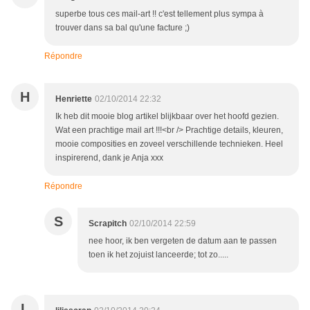
superbe tous ces mail-art !! c'est tellement plus sympa à
trouver dans sa bal qu'une facture ;)
Répondre
H
Henriette
02/10/2014 22:32
Ik heb dit mooie blog artikel blijkbaar over het hoofd gezien.
Wat een prachtige mail art !!!<br /> Prachtige details, kleuren,
mooie composities en zoveel verschillende technieken. Heel
inspirerend, dank je Anja xxx
Répondre
S
Scrapitch
02/10/2014 22:59
nee hoor, ik ben vergeten de datum aan te passen
toen ik het zojuist lanceerde; tot zo.....
L