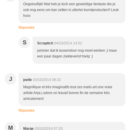
Ongelooflijk! Wat heb je toch een geweldige fantasie die je
ook nog eens om kan zetten in allerlei kunstproducten!! Leuk
hoor.
Répondre
S
Scrapitch
04/10/2014 14:52
jammer dat ik tussendoor nog moet werken ;) maar
een paar dagen ziekteverlof hielp ;)
J
joelle
03/10/2014 08:32
Magnifique et très imaginatifs tout ces mails art une vraie
artiste Anja j adore on travail bonne fin de semaine très
amicalement
Répondre
M
Marge
03/10/2014 07:20