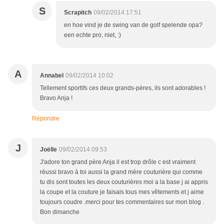
S
Scrapitch
09/02/2014 17:51
en hoe vind je de swing van de golf spelende opa?
een echte pro, niet, :)
A
Annabel
09/02/2014 10:02
Tellement sportifs ces deux grands-pères, ils sont adorables !
Bravo Anja !
Répondre
J
Joëlle
09/02/2014 09:53
J'adore ton grand père Anja il est trop drôle c est vraiment
réussi bravo à toi aussi la grand mère couturière qui comme
tu dis sont toutes les deux couturières moi a la base j ai appris
la coupe et la couture je faisais tous mes vêtements et j aime
toujours coudre .merci pour tes commentaires sur mon blog .
Bon dimanche