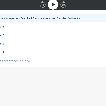
bey Maguire, c'est lui ! Rencontre avec Damien Witecka
e 6
e 5
e 4
e 3
s créatrices de la VF !
e 2
e 1
e Mektoub My Love arrive enfin ! Rencontre avec Shaïn Boumedine et Sal
i : après Toni en famille
elle réalise le bouleversant Dites lui que je l'aime