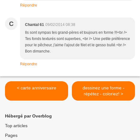
Répondre
C
Chantal 61
09/02/2014 08:38
Ils sont sympas tes grand-pères et toujours en forme !!!<br />
Tes fonds texturés sont superbes, <br /> Une petite préférence
pour le pêcheur, j'aime l'ajout de filet et le gesso bullé.<br />
Bon dimanche.
Répondre
< carte anniversaire
dessinez une forme -
répétez - coloriez! >
Hébergé par Overblog
Top articles
Pages