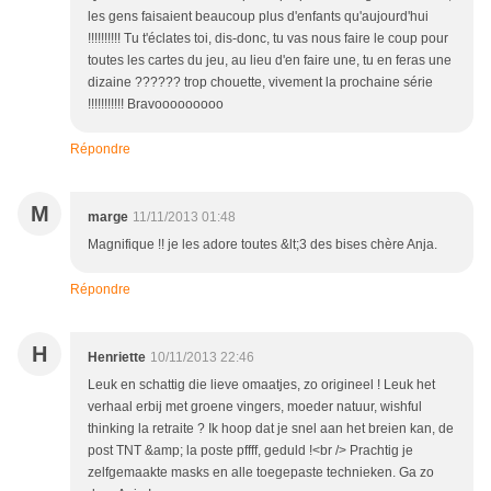
les gens faisaient beaucoup plus d'enfants qu'aujourd'hui
!!!!!!!!!! Tu t'éclates toi, dis-donc, tu vas nous faire le coup pour
toutes les cartes du jeu, au lieu d'en faire une, tu en feras une
dizaine ?????? trop chouette, vivement la prochaine série
!!!!!!!!!!! Bravooooooooo
Répondre
M
marge
11/11/2013 01:48
Magnifique !! je les adore toutes &lt;3 des bises chère Anja.
Répondre
H
Henriette
10/11/2013 22:46
Leuk en schattig die lieve omaatjes, zo origineel ! Leuk het
verhaal erbij met groene vingers, moeder natuur, wishful
thinking la retraite ? Ik hoop dat je snel aan het breien kan, de
post TNT &amp; la poste pffff, geduld !<br /> Prachtig je
zelfgemaakte masks en alle toegepaste technieken. Ga zo