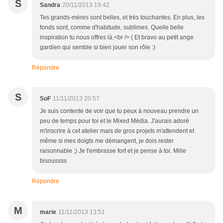
S
Sandra
20/11/2013 19:42
Tes grands-mères sont belles, et très touchantes. En plus, les
fonds sont, comme d'habitude, sublimes. Quelle belle
inspiration tu nous offres là.<br /> ( Et bravo au petit ange
gardien qui semble si bien jouer son rôle :)
Répondre
S
SoF
11/11/2013 20:57
Je suis contente de voir que tu peux à nouveau prendre un
peu de temps pour toi et le Mixed Média. J'aurais adoré
m'inscrire à cet atelier mais de gros projets m'attendent et
même si mes doigts me démangent, je dois rester
raisonnable ;) Je t'embrasse fort et je pense à toi. Mille
bisoussss
Répondre
M
marie
11/11/2013 13:51