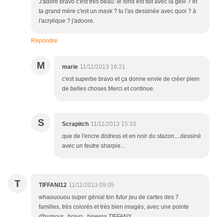
J'adore bravo c'est trés beau: le fond est fait avec la gelli ? et
ta grand mère c'est un mask ? tu l'as dessinée avec quoi ? à
l'acrylique ? j'adoore.
Répondre
M
marie
11/11/2013 16:21
c'est superbe bravo et ça donne envie de créer plein
de belles choses.Merci et continue.
S
Scrapitch
11/11/2013 15:33
que de l'encre distress et en noir du stazon....dessiné
avec un feutre sharpie...
T
TIFFANI12
11/11/2013 09:05
whaououou super génial ton futur jeu de cartes des 7
familles, très colorés et très bien imagés, avec une pointe
d'humour , bravo , bisesss TIFFANY