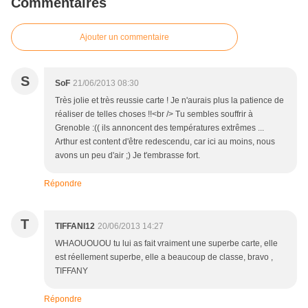
Commentaires
Ajouter un commentaire
S
SoF
21/06/2013 08:30
Très jolie et très reussie carte ! Je n'aurais plus la patience de
réaliser de telles choses !!<br /> Tu sembles souffrir à
Grenoble :(( ils annoncent des températures extrêmes ...
Arthur est content d'être redescendu, car ici au moins, nous
avons un peu d'air ;) Je t'embrasse fort.
Répondre
T
TIFFANI12
20/06/2013 14:27
WHAOUOUOU tu lui as fait vraiment une superbe carte, elle
est réellement superbe, elle a beaucoup de classe, bravo ,
TIFFANY
Répondre