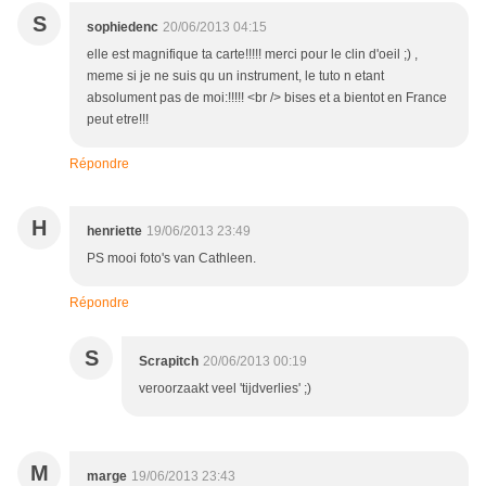
S
sophiedenc
20/06/2013 04:15
elle est magnifique ta carte!!!!! merci pour le clin d'oeil ;) ,
meme si je ne suis qu un instrument, le tuto n etant
absolument pas de moi:!!!!! <br /> bises et a bientot en France
peut etre!!!
Répondre
H
henriette
19/06/2013 23:49
PS mooi foto's van Cathleen.
Répondre
S
Scrapitch
20/06/2013 00:19
veroorzaakt veel 'tijdverlies' ;)
M
marge
19/06/2013 23:43