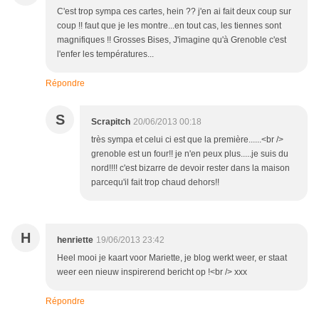
C'est trop sympa ces cartes, hein ?? j'en ai fait deux coup sur
coup !! faut que je les montre...en tout cas, les tiennes sont
magnifiques !! Grosses Bises, J'imagine qu'à Grenoble c'est
l'enfer les températures...
Répondre
S
Scrapitch
20/06/2013 00:18
très sympa et celui ci est que la première......<br />
grenoble est un four!! je n'en peux plus.....je suis du
nord!!!! c'est bizarre de devoir rester dans la maison
parcequ'il fait trop chaud dehors!!
H
henriette
19/06/2013 23:42
Heel mooi je kaart voor Mariette, je blog werkt weer, er staat
weer een nieuw inspirerend bericht op !<br /> xxx
Répondre